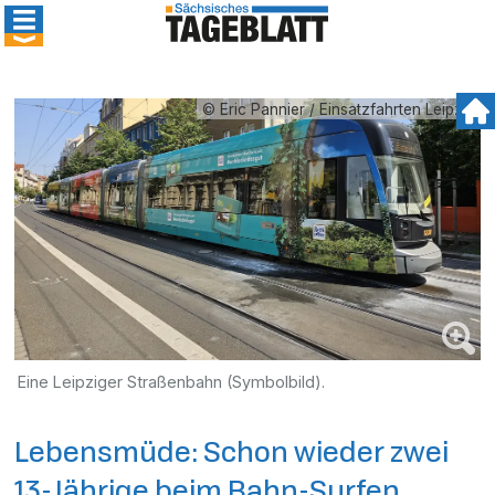
© Eric Pannier / Einsatzfahrten Leipzig
Eine Leipziger Straßenbahn (Symbolbild).
Lebensmüde: Schon wieder zwei
13-Jährige beim Bahn-Surfen