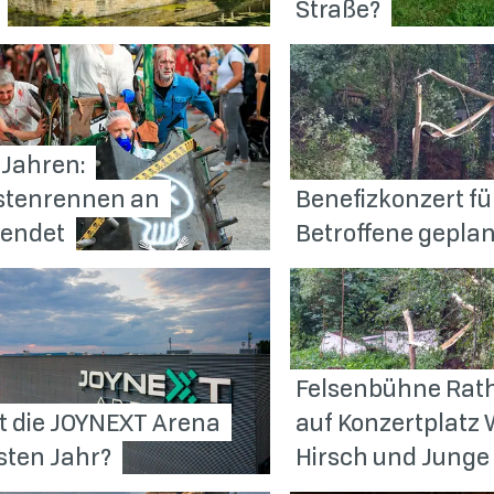
Straße?
 Jahren:
istenrennen an
Benefizkonzert fü
e
endet
Betroffene
geplan
Felsenbühne Rat
t die JOYNEXT Arena
auf Konzertplatz 
sten
Jahr?
Hirsch und Junge