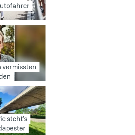
Autofahrer
h vermissten
den
ie steht's
dapester