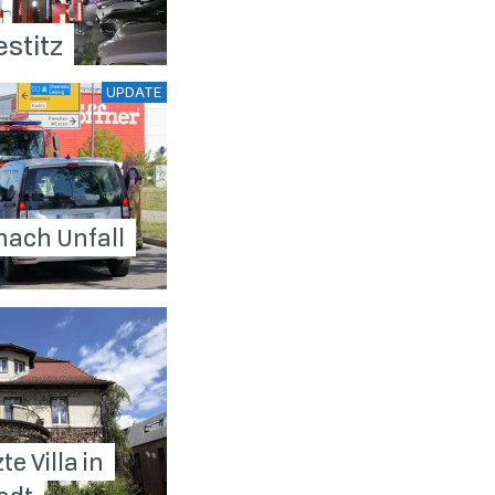
stitz
UPDATE
 nach Unfall
 Villa in