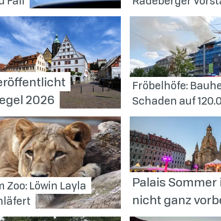
zu
Fall
Radeberger
Vorst
eröffentlicht
Fröbelhöfe: Bauhe
iegel
2026
Schaden auf 120.
Palais Sommer 
m Zoo: Löwin Layla
nicht ganz
vorb
läfert