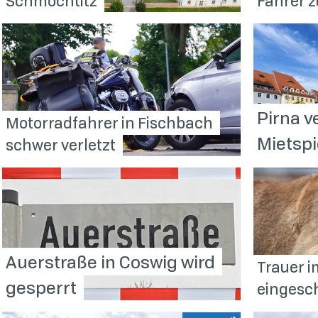
Schmochtitz
Fahrer 
Pirna v
Motorradfahrer in Fischbach
Mietsp
schwer
verletzt
Auerstraße in Coswig wird
Trauer i
gesperrt
eingesch