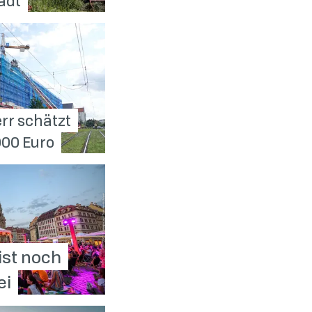
adt
rr schätzt
000
Euro
ist noch
ei