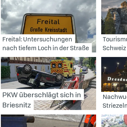
Freital: Untersuchungen
Tourism
nach tiefem Loch in der
Straße
Schweiz 
PKW überschlägt sich in
Nachwuc
Briesnitz
Strieze