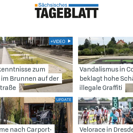
+VIDEO
kenntnisse zum
Vandalismus in Co
öl im Brunnen auf der
beklagt hohe Sc
traße
illegale
Graffiti
UPDATE
me nach Carport-
Velorace in Dresd