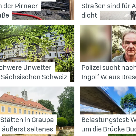
 der Pirnaer
Straßen sind für 
aße
dicht
schwere Unwetter
Polizei sucht nac
r Sächsischen
Schweiz
Ingolf W. aus
Dres
Stätten in Graupa
Belastungstest: W
 äußerst seltenes
um die Brücke Bu