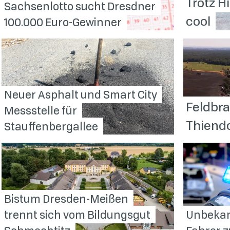
Trotz H
Sachsenlotto sucht Dresdner
cool
100.000
Euro-Gewinner
Neuer Asphalt und Smart City
Feldbra
Messstelle für
Thiend
Stauffenbergallee
Bistum Dresden-Meißen
trennt sich vom Bildungsgut
Unbekan