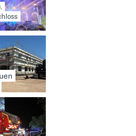
.
chloss
euen