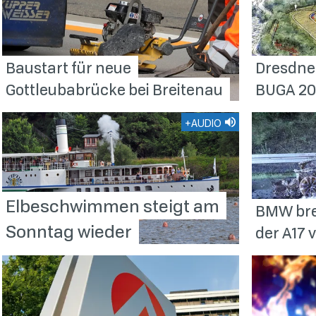
Baustart für neue
Dresdne
Gottleubabrücke bei
Breitenau
BUGA 2
+AUDIO
Elbeschwimmen steigt am
BMW bre
Sonntag
wieder
der A17 