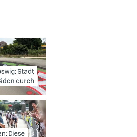
swig: Stadt
häden durch
en: Diese