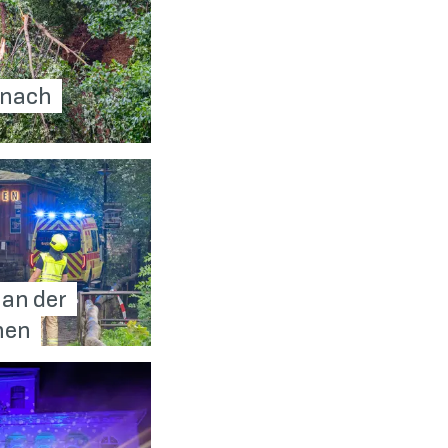
 nach
 an der
hen