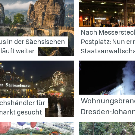
Nach Messerstec
us in der Sächsischen
Postplatz: Nun erm
läuft
weiter
Staatsanwaltscha
Wohnungsbrand
hshändler für
Dresden-Johan
lmarkt
gesucht