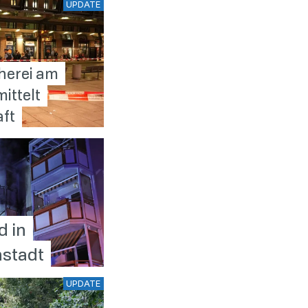
UPDATE
herei am
ittelt
ft
 in
nstadt
UPDATE