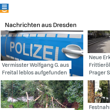
Nachrichten aus Dresden
Neue Er
Vermisster Wolfgang G. aus
Frittier
Freital leblos
aufgefunden
Prager
S
Festnah