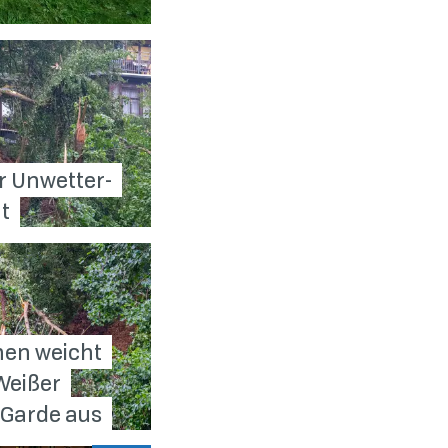
r Unwetter-
t
hen weicht
Weißer
 Garde
aus