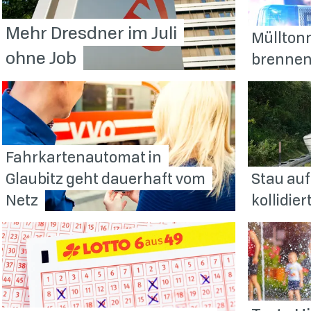
Mehr Dresdner im Juli
Mülltonn
ohne
Job
brenne
Fahrkartenautomat in
Glaubitz geht dauerhaft vom
Stau auf
Netz
kollidier