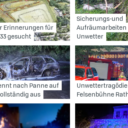
Sicherungs-und
r Erinnerungen für
Aufräumarbeiten
033
gesucht
Unwetter
nnt nach Panne auf
Unwettertragödie
vollständig
aus
Felsenbühne
Rat