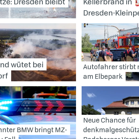
itze: Dresden bleibt
Kellerbrand in
Dresden-Kleinpe
nd wütet bei
Autofahrer stirbt
orf
am
Elbepark
Neue Chance für
nter BMW bringt MZ-
denkmalgeschützte