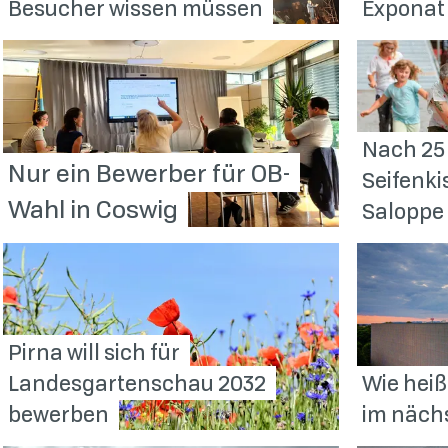
Besucher wissen
müssen
Exponat
Nach 25
Nur ein Bewerber für OB-
Seifenk
Wahl in
Coswig
Salopp
Pirna will sich für
Landesgartenschau 2032
Wie heiß
bewerben
im näch