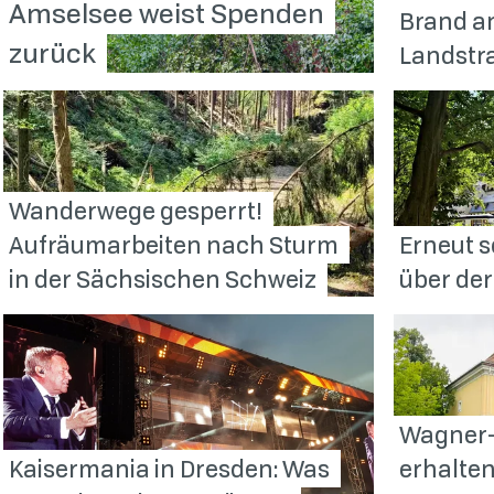
Amselsee weist Spenden
Brand an
zurück
Landstr
Wanderwege gesperrt!
Aufräumarbeiten nach Sturm
Erneut 
in der Sächsischen
Schweiz
über de
Wagner-
Kaisermania in Dresden: Was
erhalten