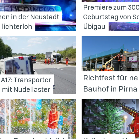
Premiere zum 300
en in der Neustadt
Geburtstag von S
n
lichterloh
Übigau
Richtfest für n
 A17: Transporter
Bauhof in
Pirna
t mit
Nudellaster