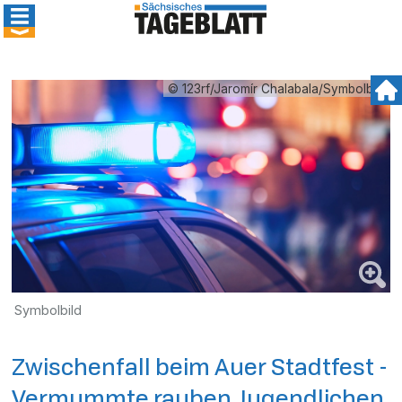
© 123rf/Jaromír Chalabala/Symbolbild
Symbolbild
Zwischenfall beim Auer Stadtfest -
Vermummte rauben Jugendlichen