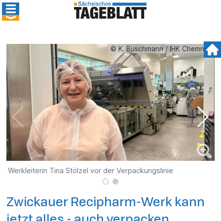
© K. Buschmann / IHK Chemnitz
Werkleiterin Tina Stölzel vor der Verpackungslinie
T
Zwickauer Recipharm-Werk kann
jetzt alles - auch verpacken