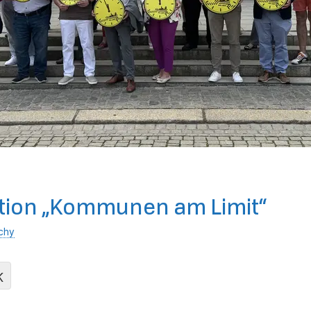
Aktion „Kommunen am Limit“
chy
K