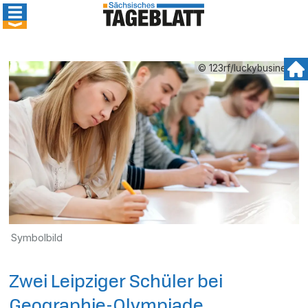
© 123rf/luckybusiness
Symbolbild
Zwei Leipziger Schüler bei
Geographie-Olympiade