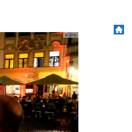
© kmk