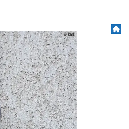
© kmk