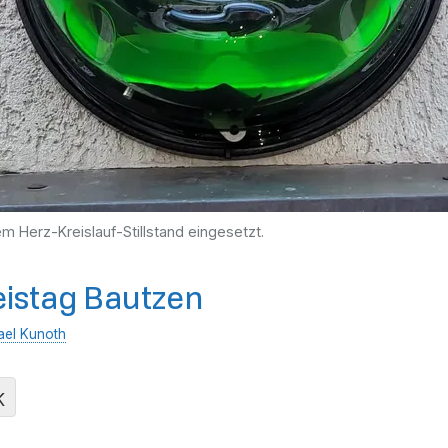
nem Herz-Kreislauf-Stillstand eingesetzt.
eistag Bautzen
ael Kunoth
K