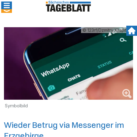
© 123rf/Dzmitry Kliapitski
Symbolbild
Wieder Betrug via Messenger im
Erzgebirge