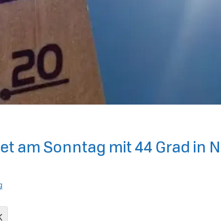
et am Sonntag mit 44 Grad in 
g
K