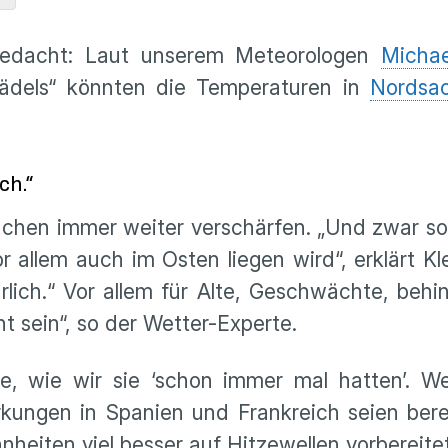
 gedacht: Laut unserem Meteorologen
Michae
dels“ könnten die Temperaturen in
Nordsa
ch.“
achen immer weiter verschärfen. „Und zwar so,
allem auch im Osten liegen wird“, erklärt Kl
ich.“ Vor allem für Alte, Geschwächte, beh
 sein“, so der Wetter-Experte.
le, wie wir sie ‘schon immer mal hatten’. 
irkungen in Spanien und Frankreich seien be
heiten viel besser auf Hitzewellen vorbereitet