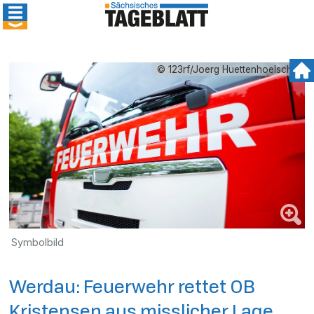
© 123rf/Joerg Huettenhoelscher
Symbolbild
Werdau: Feuerwehr rettet OB
Kristensen aus misslicher Lage