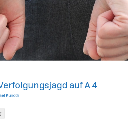
erfolgungsjagd auf A 4
ael Kunoth
K