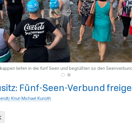
appen liefen in die fünf Seen und begrüßten so den Seenverbund
usitz: Fünf-Seen-Verbund frei
endt/ Knut-Michael Kunoth
K