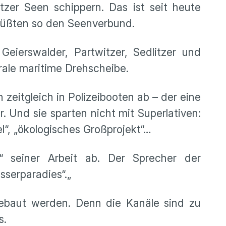
er Seen schippern. Das ist seit heute
rüßten so den Seenverbund.
eierswalder, Partwitzer, Sedlitzer und
trale maritime Drehscheibe.
eitgleich in Polizeibooten ab – der eine
. Und sie sparten nicht mit Superlativen:
l“, „ökologisches Großprojekt“…
“ seiner Arbeit ab. Der Sprecher der
sserparadies“.„
gebaut werden. Denn die Kanäle sind zu
s.