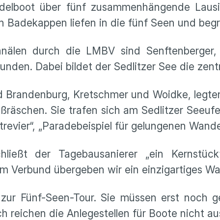
elboot über fünf zusammenhängende Lausitz
n Badekappen liefen in die fünf Seen und beg
nälen durch die LMBV sind Senftenberger, G
nden. Dabei bildet der Sedlitzer See die zen
 Brandenburg, Kretschmer und Woidke, legten z
räschen. Sie trafen sich am Sedlitzer Seeufer
revier“, „Paradebeispiel für gelungenen Wande
hließt der Tagebausanierer „ein Kernstück
em Verbund übergeben wir ein einzigartiges Wa
t zur Fünf-Seen-Tour. Sie müssen erst noch 
 reichen die Anlegestellen für Boote nicht au