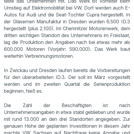
teilte das Unternehmen mit. Das Werk ist Vorreiter beim
Umstieg auf Elektromobilität bei VW. Dort werden auch E-
Autos für Audi und die Seat-Tochter Cupra hergestellt. In
der Gläsernen Manufaktur in Dresden wurden 6.500 ID.3
hergestellt (plus 2.100). Im Chemnitzer Motorenwerk, dem
dritten wichtigen Standort des Unternehmens im Freistaat,
lag die Produktion den Angaben nach bei etwas mehr als
600.000 Motoren (Vorjahr: 590.000). Das Werk baut
weiterhin Verbrennungsmotoren.
In Zwickau und Dresden laufen bereits die Vorbereitungen
für den überarbeiteten ID.3. Der soll im März vorgestellt
werden und im zweiten Quartal die Serienproduktion
beginnen, hieß es.
Die Zahl der Beschäftigten ist nach
Unternehmensangaben in etwa stabil geblieben und wurde
mit rund 13.000 an den drei Standorten angegeben. Zur
genauen Höhe der geplanten Investitionen in diesem Jahr
machte VW Sachsen auf Nachfrage keine Angabe und