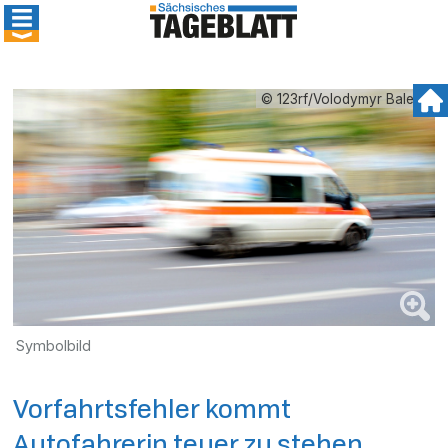
© 123rf/Volodymyr Baleha
Symbolbild
Vorfahrtsfehler kommt
Autofahrerin teuer zu stehen