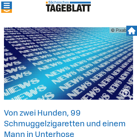
© Pixabay
Von zwei Hunden, 99
Schmuggelzigaretten und einem
Mann in Unterhose