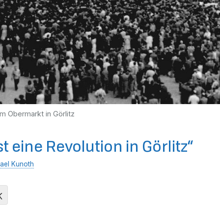
m Obermarkt in Görlitz
t eine Revolution in Görlitz“
ael Kunoth
K