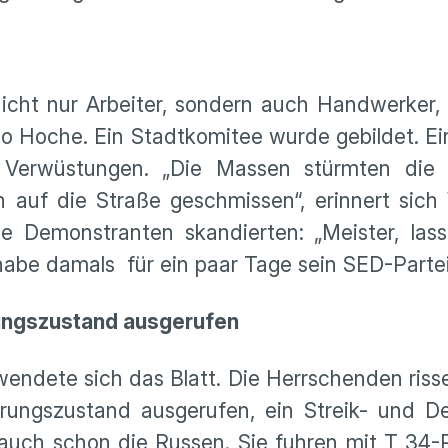
 nicht nur Arbeiter, sondern auch Handwerker,
 so Hoche. Ein Stadtkomitee wurde gebildet. Ei
 Verwüstungen. „Die Massen stürmten die 
 auf die Straße geschmissen“, erinnert sic
Die Demonstranten skandierten: „Meister, lass
abe damals für ein paar Tage sein SED-Parte
ungszustand ausgerufen
ndete sich das Blatt. Die Herrschenden riss
ungszustand ausgerufen, ein Streik- und De
uch schon die Russen. Sie fuhren mit T 34-P