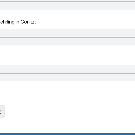
rling in Görlitz.
K