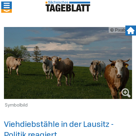
© Pixabay
Symbolbild
Viehdiebstähle in der Lausitz -
Politik reagiert