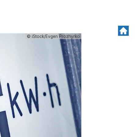
© iStock/Evgen Prozhyrko