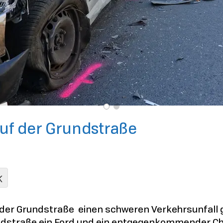
auf der Grundstraße
K
er Grundstraße einen schweren Verkehrsunfall g
andstraße ein Ford und ein entgegenkommender Ch