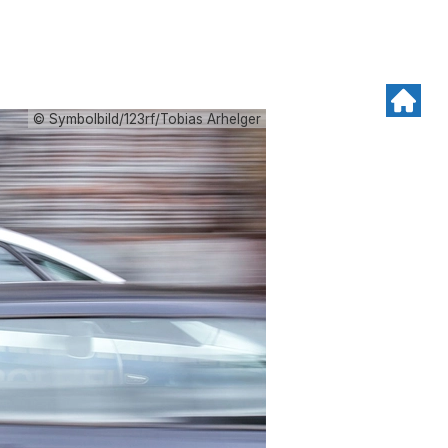
© Symbolbild/123rf/Tobias Arhelger