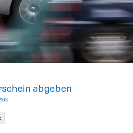
rschein abgeben
wski
K