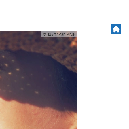
© 123rf/Ivan Kruk