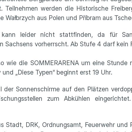
t. Teilnehmen werden die Historische Freib
te Wałbrzych aus Polen und Příbram aus Tsche
kann leider nicht stattfinden, da für S
eilen Sachsens vorherrscht. Ab Stufe 4 darf kei
nso wie die SOMMERARENA um eine Stunde na
 und „Diese Typen“ beginnt erst 19 Uhr.
der Sonnenschirme auf den Plätzen verdoppe
rischungsstellen zum Abkühlen eingerichte
s Stadt, DRK, Ordnungsamt, Feuerwehr und Po