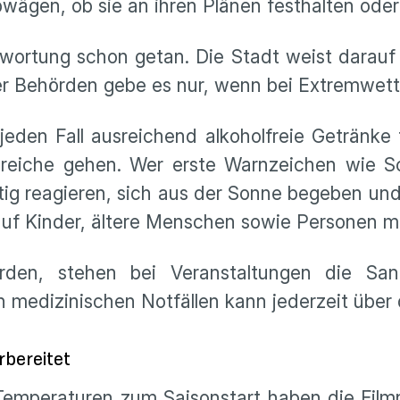
ägen, ob sie an ihren Plänen festhalten oder
twortung schon getan. Die Stadt weist darauf 
 der Behörden gebe es nur, wenn bei Extremwet
 jeden Fall ausreichend alkoholfreie Getränk
reiche gehen. Wer erste Warnzeichen wie S
itig reagieren, sich aus der Sonne begeben un
f Kinder, ältere Menschen sowie Personen mi
rden, stehen bei Veranstaltungen die Sani
n medizinischen Notfällen kann jederzeit über
bereitet
 Temperaturen zum Saisonstart haben die Fi