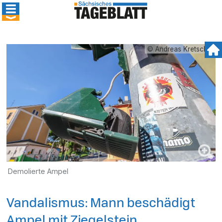
© Andreas Kretschel
Demolierte Ampel
Vandalismus: Mann beschädigt
Ampel mit Ziegelstein