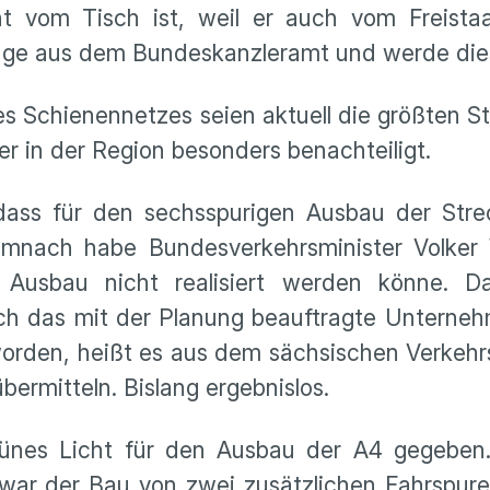
 vom Tisch ist, weil er auch vom Freistaat 
age aus dem Bundeskanzleramt und werde dies
s Schienennetzes seien aktuell die größten 
r in der Region besonders benachteiligt.
ass für den sechsspurigen Ausbau der Stre
mnach habe Bundesverkehrsminister Volker 
 Ausbau nicht realisiert werden könne. Da
rch das mit der Planung beauftragte Unter
t worden, heißt es aus dem sächsischen Verkehr
bermitteln. Bislang ergebnislos.
ünes Licht für den Ausbau der A4 gegeben
 war der Bau von zwei zusätz­li­chen Fahrspu