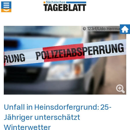
© 123rf/Udo Herrmann
Unfall in Heinsdorfergrund: 25-
Jähriger unterschätzt
Winterwetter