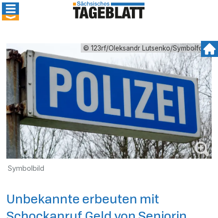
© 123rf/Oleksandr Lutsenko/Symbolfoto
Symbolbild
Unbekannte erbeuten mit
Schockanruf Geld von Seniorin