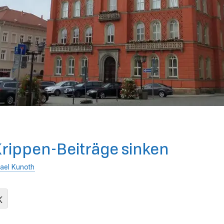
rippen-Beiträge sinken
ael Kunoth
K