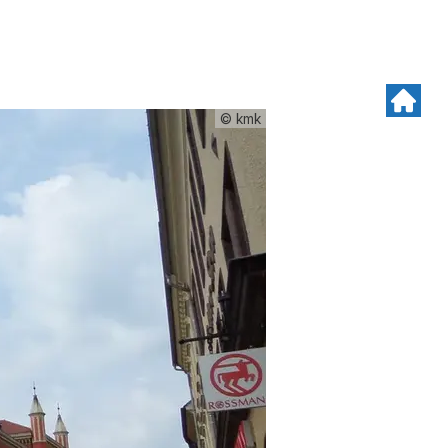
© kmk