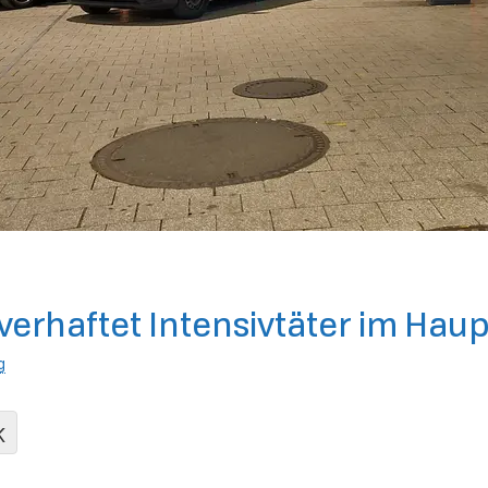
i verhaftet Intensivtäter im Ha
g
K