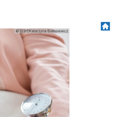
© 123rf/Katarzyna Białasiewicz