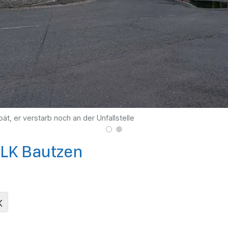
ät, er verstarb noch an der Unfallstelle
m LK Bautzen
K