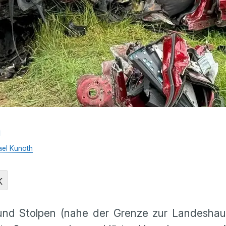
n
ael Kunoth
K
und Stolpen (nahe der Grenze zur Landeshaup