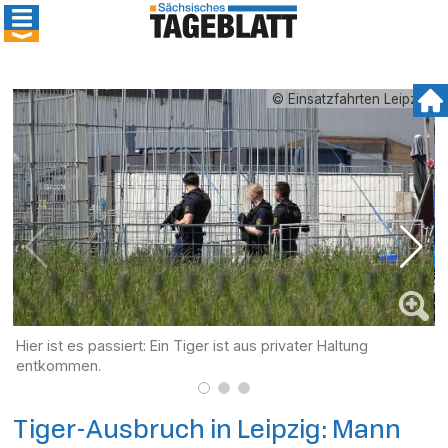
© Einsatzfahrten Leipzig
Hier ist es passiert: Ein Tiger ist aus privater Haltung
B
entkommen.
w
Tiger-Ausbruch in Leipzig: Mann