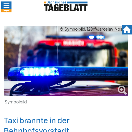
© Symbolbild/123rf/Jaroslav Noska
Symbolbild
Taxi brannte in der
Bahnhofsvorstadt