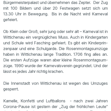
Bürgermeisterpalast und übernehmen das Zepter. Der Zug
mit 100 Bildern und über 20 Festwagen setzt sich um
13.30 Uhr in Bewegung. Bis in die Nacht wird Karneval
gefeiert.
Ob Klein oder Groß, sehr jung oder sehr alt – Karneval ist in
Witti­chenau ein vergnüg­li­ches Muss. Auch in Kinder­garten
und Schule wird Fasching gefeiert. Es gibt ein Kinder­prin­
zen­paar und eine Schul­garde. Die Rosen­mon­tags­um­züge
haben in Witti­chenau lange Tradi­tion. 1706 fing alles an.
Die ersten Aufzüge waren aber kleine Rosen­mon­tags­um­
züge. 1990 wurde der Karne­vals­verein gegründet. Und der
lässt es jedes Jahr richtig krachen.
Die Innenstadt von Wittichenau ist wegen des Umzuges
gesperrt.
Kamelle, Konfetti und Luftballons - nach zwei Jahren
Corona-Pause ist gestern der „Zug der fröhlichen Leute“