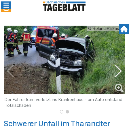
© Roland Halkasch
Der Fahrer kam verletzt ins Krankenhaus - am Auto entstand
D
Totalschaden
Schwerer Unfall im Tharandter