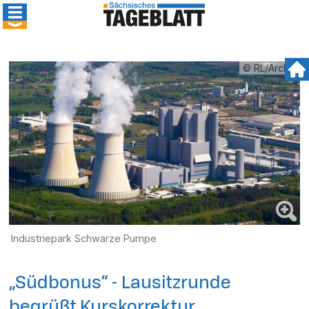
© RL/Archiv
Industriepark Schwarze Pumpe
„Südbonus“ - Lausitzrunde
begrüßt Kurskorrektur