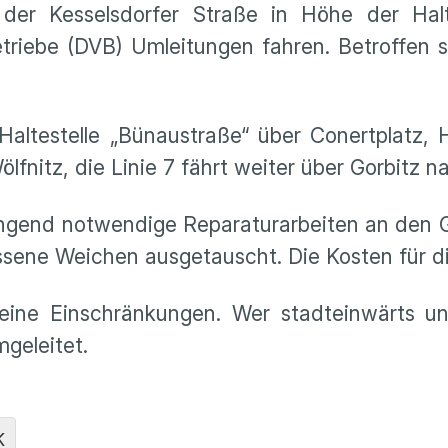
er Kesselsdorfer Straße in Höhe der Halt
riebe (DVB) Umleitungen fahren. Betroffen si
altestelle „Bünaustraße“ über Conertplatz, 
lfnitz, die Linie 7 fährt weiter über Gorbitz n
ingend notwendige Reparaturarbeiten an den Gl
ssene Weichen ausgetauscht. Die Kosten für di
eine Einschränkungen. Wer stadteinwärts unt
geleitet.
K