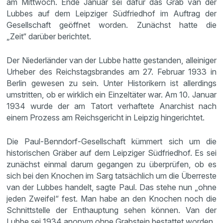
am Mittwoch. Ende Januar sei dafür das Grab van der
Lubbes auf dem Leipziger Südfriedhof im Auftrag der
Gesellschaft geöffnet worden. Zunächst hatte die
„Zeit“ darüber berichtet.
Der Niederländer van der Lubbe hatte gestanden, alleiniger
Urheber des Reichstagsbrandes am 27. Februar 1933 in
Berlin gewesen zu sein. Unter Historikern ist allerdings
umstritten, ob er wirklich ein Einzeltäter war. Am 10. Januar
1934 wurde der am Tatort verhaftete Anarchist nach
einem Prozess am Reichsgericht in Leipzig hingerichtet.
Die Paul-Benndorf-Gesellschaft kümmert sich um die
historischen Gräber auf dem Leipziger Südfriedhof. Es sei
zunächst einmal darum gegangen zu überprüfen, ob es
sich bei den Knochen im Sarg tatsächlich um die Überreste
van der Lubbes handelt, sagte Paul. Das stehe nun „ohne
jeden Zweifel“ fest. Man habe an den Knochen noch die
Schnittstelle der Enthauptung sehen können. Van der
Lubbe sei 1934 anonym ohne Grabstein bestattet worden.