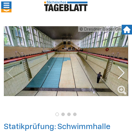
© Dresdner Bäder GmbH
Statikprüfung: Schwimmhalle