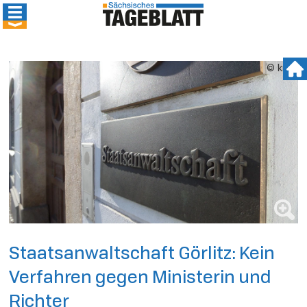
© kmk
Staatsanwaltschaft Görlitz: Kein
Verfahren gegen Ministerin und
Richter