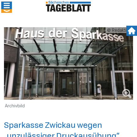
© Redaktion
Archivbild
Sparkasse Zwickau wegen
„unzulässiger Druckausübung“