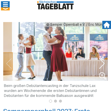
© Semper Opernball e.V. / Eric Münch
Beim großen Debütantencasting in der Tanzschule Lax
M
wurden am Wochenende die ersten Debütantinnen und
B
Debütanten für die kommende Ballsaison ausgewählt