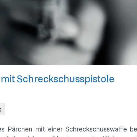
 mit Schreckschusspistole
K
hes Pärchen mit einer Schreckschusswaffe b