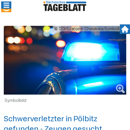
© 123rf/Jaromír Chalabala/Symbolbild
Symbolbild
Schwerverletzter in Pölbitz
gefunden - Zeugen gesucht