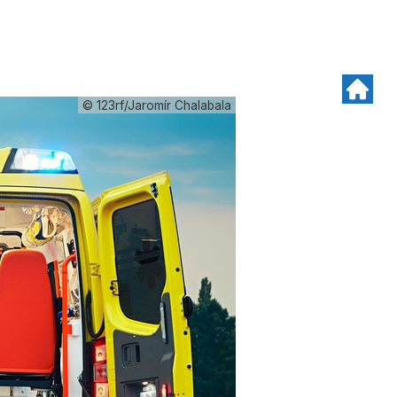
© 123rf/Jaromír Chalabala