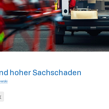
e und hoher Sachschaden
owski
K