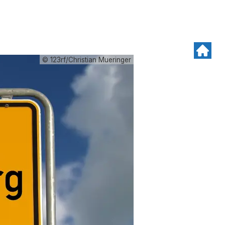
© 123rf/Christian Mueringer