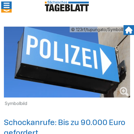
© 123rf/tupungato/Symbolbild
Symbolbild
Schockanrufe: Bis zu 90.000 Euro
gefordert