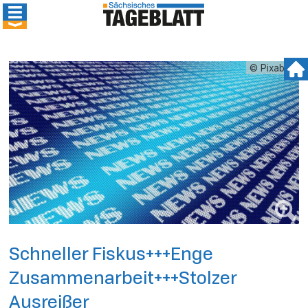
© Pixabay
Schneller Fiskus+++Enge
Zusammenarbeit+++Stolzer
Ausreißer