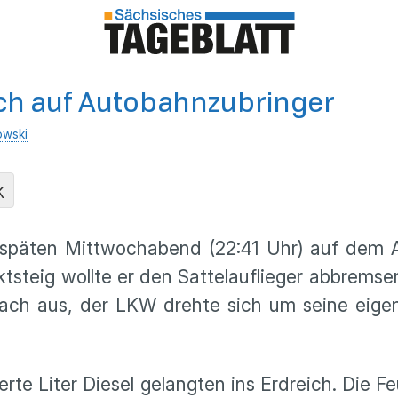
ich auf Autobahnzubringer
owski
K
 späten Mittwochabend (22:41 Uhr) auf dem 
steig wollte er den Sattelauflieger abbremsen
rach aus, der LKW drehte sich um seine eig
derte Liter Diesel gelangten ins Erdreich. Die