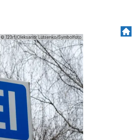
© 123rf/Oleksandr Lutsenko/Symbolfoto