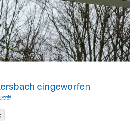
kersbach eingeworfen
nowski
K